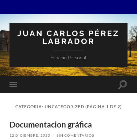
JUAN CARLOS PÉREZ
LABRADOR
Espacio Personal
Altern
Alternar
el
el
campo
menú
de
móvil
búsqu
CATEGORÍA:
UNCATEGORIZED
(PÁGINA 1 DE 2)
Documentacion gráfica
12 DICIEMBRE, 2023
/
SIN COMENTARIOS