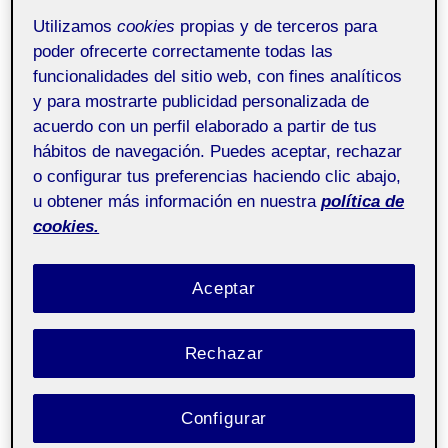
PAC1 Primera entrega parcial
Utilizamos
cookies
propias y de terceros para
29 MARZO, 2023
/
SIN COMENTARIOS
poder ofrecerte correctamente todas las
funcionalidades del sitio web, con fines analíticos
y para mostrarte publicidad personalizada de
Pública
acuerdo con un perfil elaborado a partir de tus
hábitos de navegación. Puedes aceptar, rechazar
Reproductor
o configurar tus preferencias haciendo clic abajo,
de
u obtener más información en nuestra
política de
vídeo
cookies.
Aceptar
Rechazar
00:00
01:11
Configurar