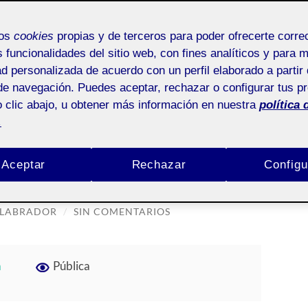
mos
cookies
propias y de terceros para poder ofrecerte corr
s funcionalidades del sitio web, con fines analíticos y para 
ad personalizada de acuerdo con un perfil elaborado a partir 
IFOLIO:
20222
de navegación. Puedes aceptar, rechazar o configurar tus p
 clic abajo, u obtener más información en nuestra
política 
20222
.
 entrega parcial
Aceptar
Rechazar
Configu
 LABRADOR
/
SIN COMENTARIOS
a
Pública