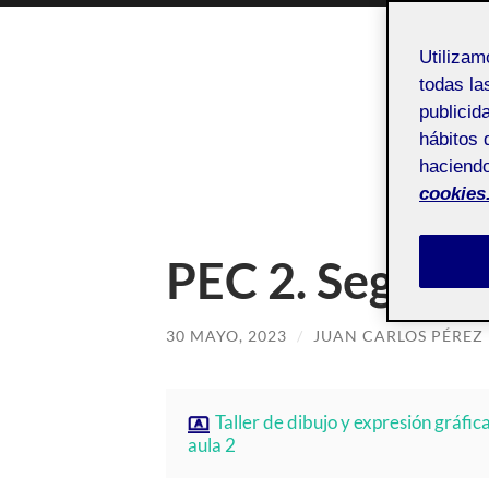
Utiliza
todas la
publicid
ACT
hábitos 
haciendo
cookies
PEC 2. Segunda
30 MAYO, 2023
/
JUAN CARLOS PÉREZ
Taller de dibujo y expresión gráfic
aula 2