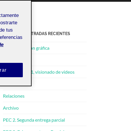
ectamente
mostrarte
de tus
ACTIFOLIO ENTRADAS RECIENTES
referencias
de
Documentacion gráfica
Mi camino
rar
PEC3 – Parte 1, visionado de videos
Constelación
Relaciones
Archivo
PEC 2. Segunda entrega parcial